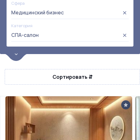
Сфера
Медицинский бизнес
Категория
СПА-салон
Цена
от:
до:
Прибыль
Сортировать ⇵
Не выбрана
Окупаемость
Возраст