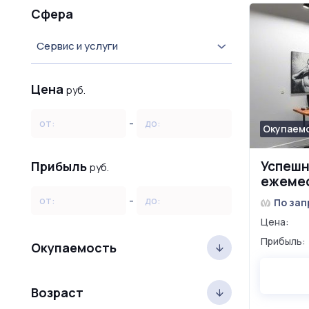
Сфера
Сервис и услуги
Цена
руб.
-
от:
до:
Окупаемо
Успешн
Прибыль
руб.
ежеме
220 00
-
от:
до:
По зап
Цена:
Прибыль:
Окупаемость
Возраст