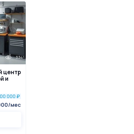
334
й центр
й и
500 000
₽
000/мес