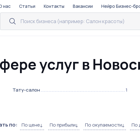
О нас
Статьи
Контакты
Вакансии
Нейро Бизнес-бр
сфере услуг в Ново
Тату-салон
1
ть по:
По цене
По прибыли
По окупаемости
По 