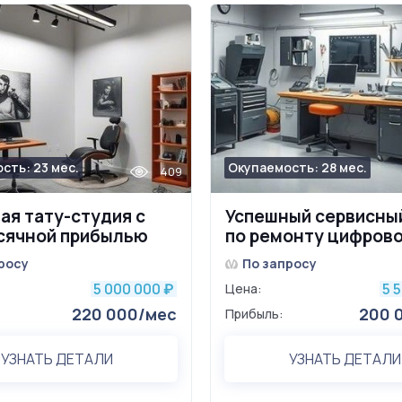
сть: 23 мес.
Окупаемость: 28 мес.
409
ая тату-студия с
Успешный сервисны
сячной прибылью
по ремонту цифрово
0 рублей
бытовой техники
росу
По запросу
5 000 000
5 
₽
Цена:
220 000/мес
200 
Прибыль:
УЗНАТЬ ДЕТАЛИ
УЗНАТЬ ДЕТАЛИ